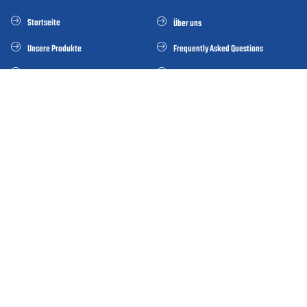
Startseite
Über uns
Unsere Produkte
Frequently Asked Questions
Blog
Galerie
Kontakt
Standorte
Istanbul (Hauptsitz)
Kocaeli Anlage
Karabük Anlage
Düsseldorf
Unsere Produkte