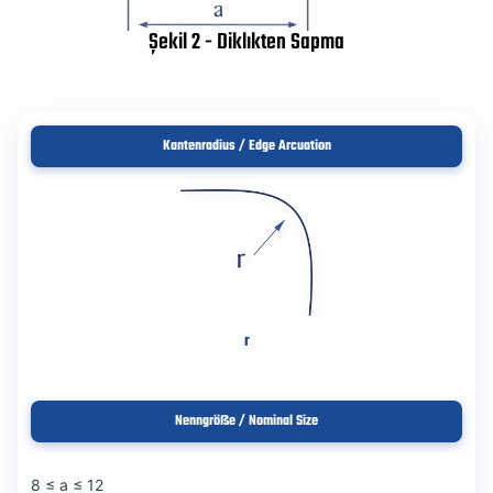
Şekil 2 - Diklıkten Sapma
Kantenradius / Edge Arcuation
r
Nenngröße / Nominal Size
8 ≤ a ≤ 12