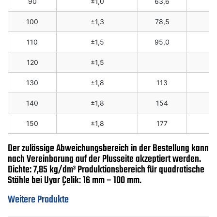
90
±1,0
63,6
100
±1,3
78,5
110
±1,5
95,0
120
±1,5
130
±1,8
113
140
±1,8
154
150
±1,8
177
Der zulässige Abweichungsbereich in der Bestellung kann
nach Vereinbarung auf der Plusseite akzeptiert werden.
Dichte: 7,85 kg/dm³ Produktionsbereich für quadratische
Stähle bei Uyar Çelik: 16 mm – 100 mm.
Weitere Produkte