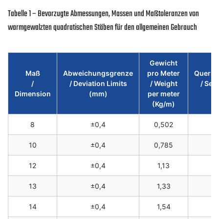
Tabelle 1 – Bevorzugte Abmessungen, Massen und Maßtoleranzen von
warmgewalzten quadratischen Stäben für den allgemeinen Gebrauch
Gewicht
Maß
Abweichungsgrenze
pro Meter
Quersc
/
/ Deviation Limits
/ Weight
/ Sec
Dimension
(mm)
per meter
(Kg/m)
8
±0,4
0,502
10
±0,4
0,785
12
±0,4
1,13
13
±0,4
1,33
14
±0,4
1,54