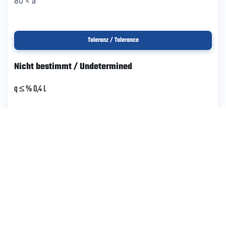
80 < a
Toleranz / Tolerance
Nicht bestimmt / Undetermined
q ≤ % 0,4 L
q ≤ % 0,25 L
Verdrehung / Torsion
-
Nenngröße / Nominal Size