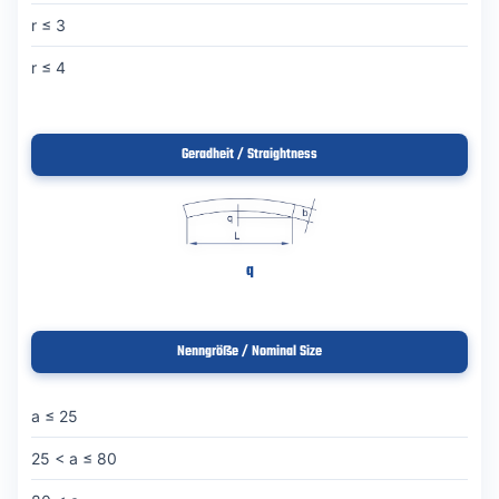
r ≤ 3
r ≤ 4
Geradheit / Straightness
q
Nenngröße / Nominal Size
a ≤ 25
25 < a ≤ 80