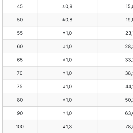
45
±0,8
15,
50
±0,8
19,
55
±1,0
23,
60
±1,0
28,
65
±1,0
33,
70
±1,0
38,
75
±1,0
44,
80
±1,0
50,
90
±1,0
63,
100
±1,3
78,