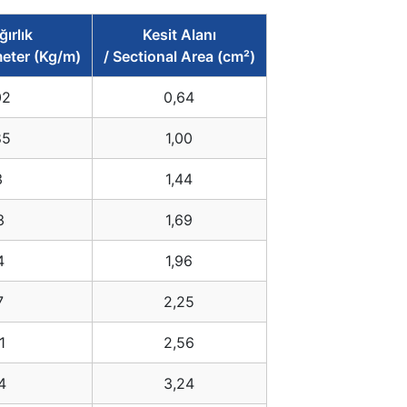
ğırlık
Kesit Alanı
meter (Kg/m)
/ Sectional Area (cm²)
02
0,64
85
1,00
3
1,44
3
1,69
4
1,96
7
2,25
1
2,56
4
3,24