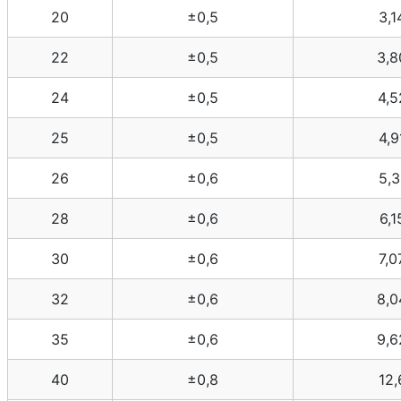
20
±0,5
3,1
22
±0,5
3,8
24
±0,5
4,5
25
±0,5
4,9
26
±0,6
5,3
28
±0,6
6,1
30
±0,6
7,0
32
±0,6
8,0
35
±0,6
9,6
40
±0,8
12,