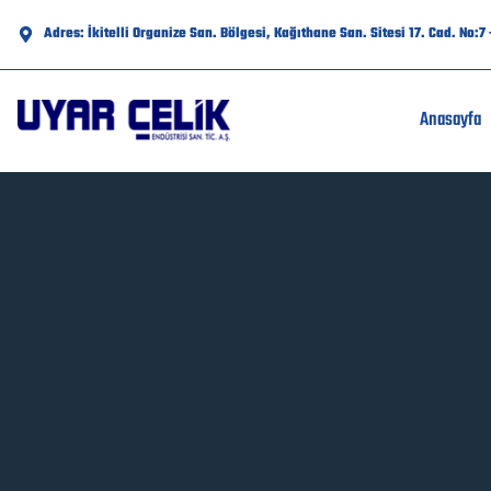
Adres: İkitelli Organize San. Bölgesi, Kağıthane San. Sitesi 17. Cad. No:
Anasayfa