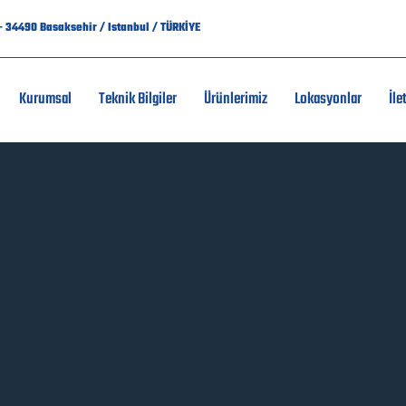
7 - 34490 Basaksehir / Istanbul / TÜRKİYE
Kurumsal
Teknik Bilgiler
Ürünlerimiz
Lokasyonlar
İle