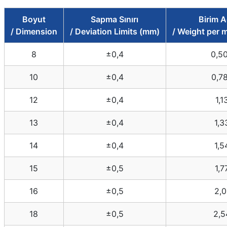
Boyut
Sapma Sınırı
Birim A
/ Dimension
/ Deviation Limits (mm)
/ Weight per 
8
±0,4
0,5
10
±0,4
0,7
12
±0,4
1,1
13
±0,4
1,3
14
±0,4
1,5
15
±0,5
1,7
16
±0,5
2,0
18
±0,5
2,5