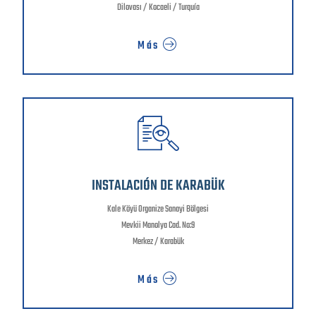
Dilovası / Kocaeli / Turquía
Más
INSTALACIÓN DE KARABÜK
Kale Köyü Organize Sanayi Bölgesi
Mevkii Manolya Cad. No:9
Merkez / Karabük
Más