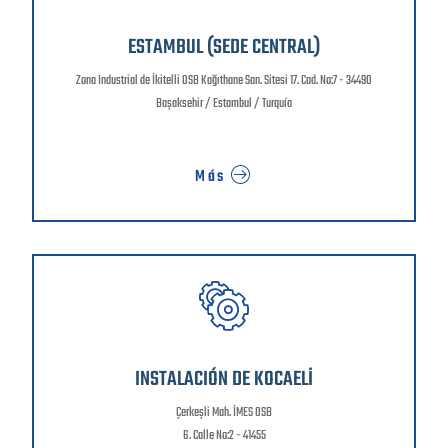
ESTAMBUL (SEDE CENTRAL)
Zona Industrial de İkitelli OSB Kağıthane San. Sitesi 17. Cad. No:7 - 34490
Başaksehir / Estambul / Turquía
Más
INSTALACIÓN DE KOCAELİ
Çerkeşli Mah. İMES OSB
6. Calle No:2 - 41455