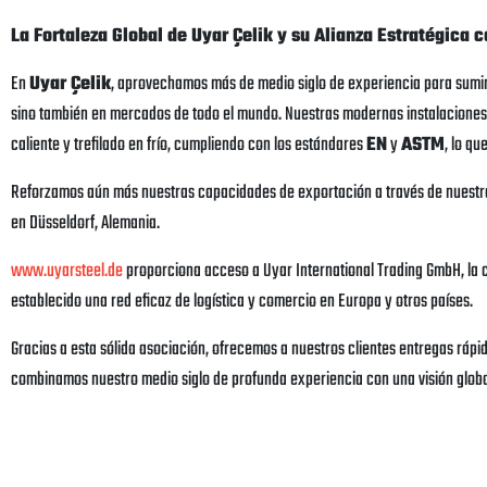
La Fortaleza Global de Uyar Çelik y su Alianza Estratégica 
En
Uyar Çelik
, aprovechamos más de medio siglo de experiencia para sumini
sino también en mercados de todo el mundo. Nuestras modernas instalaciones
caliente y trefilado en frío, cumpliendo con los estándares
EN
y
ASTM
, lo qu
Reforzamos aún más nuestras capacidades de exportación a través de nuestra
en Düsseldorf, Alemania.
www.uyarsteel.de
proporciona acceso a Uyar International Trading GmbH, la cu
establecido una red eficaz de logística y comercio en Europa y otros países.
Gracias a esta sólida asociación, ofrecemos a nuestros clientes entregas rápid
combinamos nuestro medio siglo de profunda experiencia con una visión global