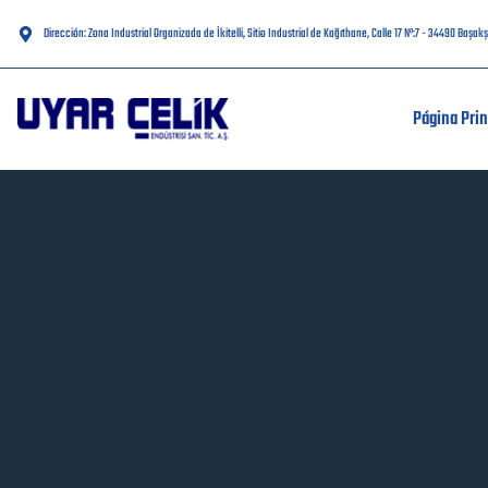
Dirección: Zona Industrial Organizada de İkitelli, Sitio Industrial de Kağıthane, Calle 17 Nº:7 - 34490 Başa
Página Prin