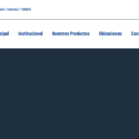
kşehir / Estambul / TURQUÍA
cipal
Institucional
Nuestros Productos
Ubicaciones
Con