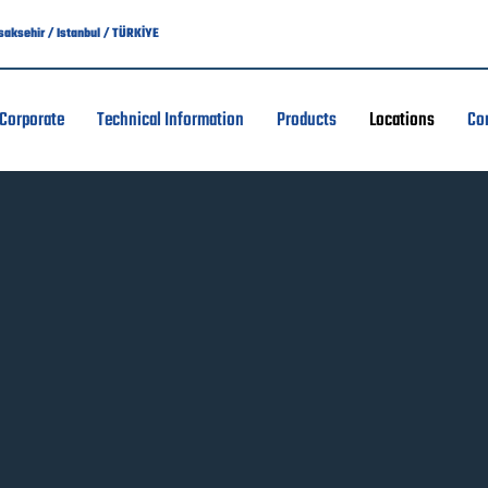
asaksehir / Istanbul / TÜRKİYE
Corporate
Technical Information
Products
Locations
Co