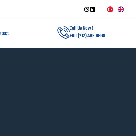
Call Us Now !
ntact
+90 (212) 485 9898