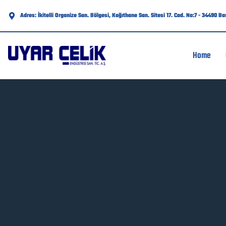
Adres: İkitelli Organize San. Bölgesi, Kağıthane San. Sitesi 17. Cad. No:7 - 34490 B
Home