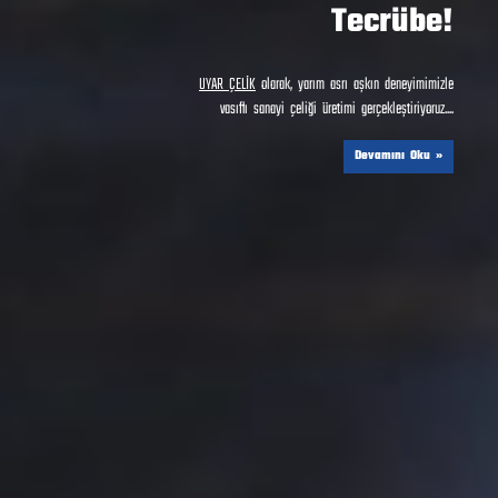
Tecrübe!
UYAR ÇELİK
olarak, yarım asrı aşkın deneyimimizle
vasıflı sanayi çeliği üretimi gerçekleştiriyoruz....
Devamını Oku »