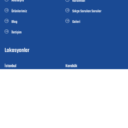
Anasayfa
Kurumsal
Ürünlerimiz
Sıkça Sorulan Sorular
Blog
Galeri
İletişim
Lokasyonlar
İstanbul
Karabük
Kocaeli
Düsseldorf
Ürünlerimiz
Sıcak Haddelenmiş Çelikler