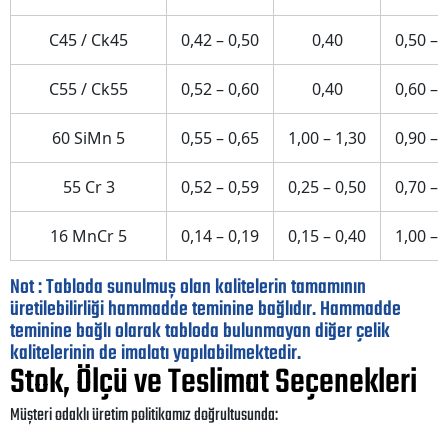
C45 / Ck45
0,42 – 0,50
0,40
0,50 – 
C55 / Ck55
0,52 – 0,60
0,40
0,60 – 
60 SiMn 5
0,55 – 0,65
1,00 – 1,30
0,90 – 
55 Cr 3
0,52 – 0,59
0,25 – 0,50
0,70 – 
16 MnCr 5
0,14 – 0,19
0,15 – 0,40
1,00 – 
Not : Tabloda sunulmuş olan kalitelerin tamamının
üretilebilirliği hammadde teminine bağlıdır. Hammadde
teminine bağlı olarak tabloda bulunmayan diğer çelik
kalitelerinin de imalatı yapılabilmektedir.
Stok, Ölçü ve Teslimat Seçenekleri
Müşteri odaklı üretim politikamız doğrultusunda: