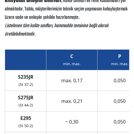
kimyasal bileşim sınırları
, kalite sınıfları ve renk kodlamaları yer
almaktadır. Tablo, müşterilerimizin teknik seçim yapmasını kolaylaştırmak
üzere sade ve anlaşılır şekilde hazırlanmıştır.
Listelenen tüm kalite sınıfları, hammadde teminine bağlı olarak
üretilebilmektedir.
C
P
min. max.
min. max.
S235JR
max. 0,17
0,050
(St 37-2)
S275JR
max. 0,21
0,050
(St 44-2)
E295
~ 0,30
0,050
(St 50-2)