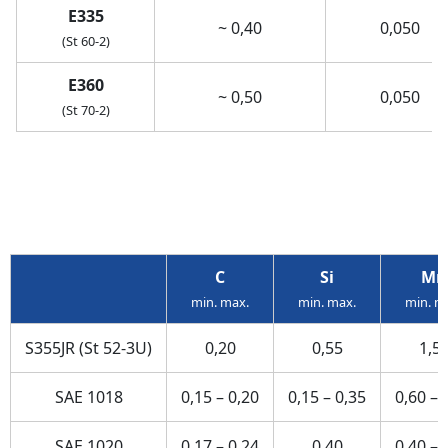
E335
~ 0,40
0,050
(St 60-2)
E360
~ 0,50
0,050
(St 70-2)
C
Si
Mn
min. max.
min. max.
min. m
S355JR (St 52-3U)
0,20
0,55
1,5
SAE 1018
0,15 – 0,20
0,15 – 0,35
0,60 – 
SAE 1020
0,17 – 0,24
0,40
0,40 – 