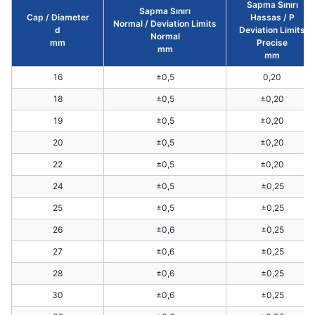
Sapma Sınırı
Sapma Sınırı
Cap / Diameter
Hassas / P
Normal / Deviation Limits
d
Deviation Limits
Normal
mm
Precise
mm
mm
16
±0,5
0,20
18
±0,5
±0,20
19
±0,5
±0,20
20
±0,5
±0,20
22
±0,5
±0,20
24
±0,5
±0,25
25
±0,5
±0,25
26
±0,6
±0,25
27
±0,6
±0,25
28
±0,6
±0,25
30
±0,6
±0,25