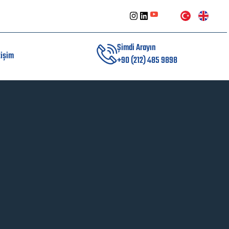
Şimdi Arayın
tişim
+90 (212) 485 9898