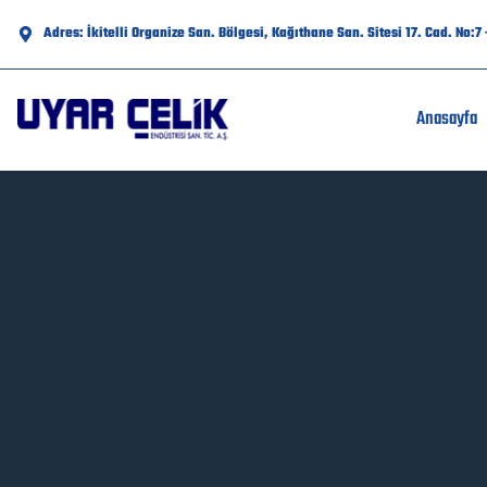
Adres: İkitelli Organize San. Bölgesi, Kağıthane San. Sitesi 17. Cad. No:
Anasayfa