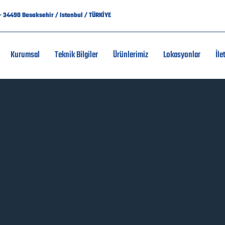
7 - 34490 Basaksehir / Istanbul / TÜRKİYE
Kurumsal
Teknik Bilgiler
Ürünlerimiz
Lokasyonlar
İle