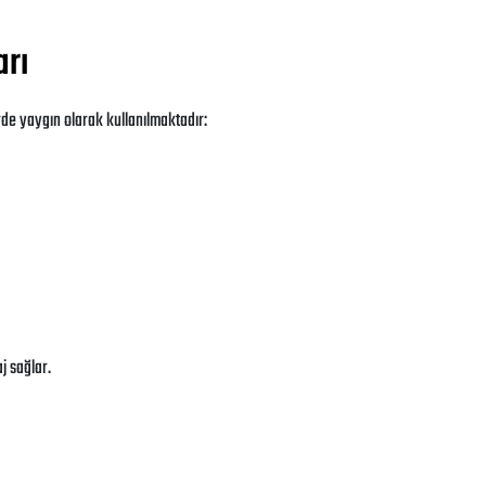
arı
rde yaygın olarak kullanılmaktadır:
j sağlar.