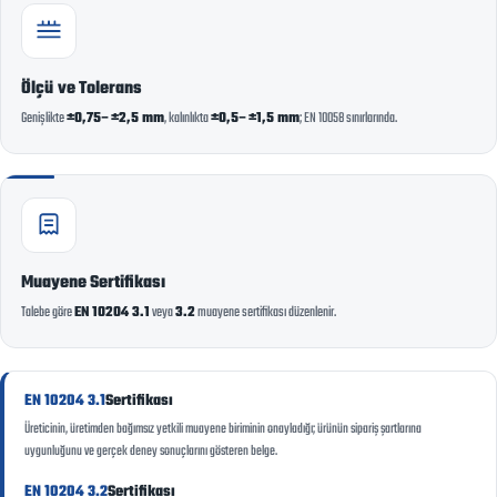
Ölçü ve Tolerans
Genişlikte
±0,75–±2,5 mm
, kalınlıkta
±0,5–±1,5 mm
; EN 10058 sınırlarında.
Muayene Sertifikası
Talebe göre
EN 10204 3.1
veya
3.2
muayene sertifikası düzenlenir.
EN 10204 3.1
Sertifikası
Üreticinin, üretimden bağımsız yetkili muayene biriminin onayladığı; ürünün sipariş şartlarına
uygunluğunu ve gerçek deney sonuçlarını gösteren belge.
EN 10204 3.2
Sertifikası