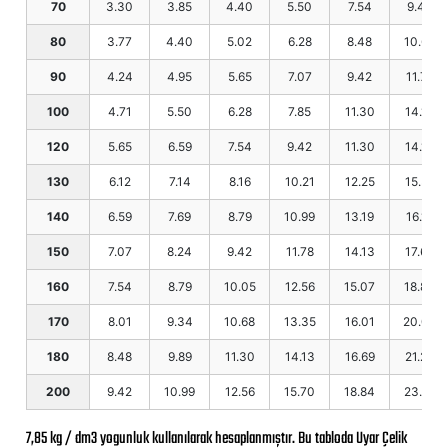
70
3.30
3.85
4.40
5.50
7.54
9.42
80
3.77
4.40
5.02
6.28
8.48
10.60
90
4.24
4.95
5.65
7.07
9.42
11.78
100
4.71
5.50
6.28
7.85
11.30
14.13
120
5.65
6.59
7.54
9.42
11.30
14.13
130
6.12
7.14
8.16
10.21
12.25
15.31
140
6.59
7.69
8.79
10.99
13.19
16.19
150
7.07
8.24
9.42
11.78
14.13
17.66
160
7.54
8.79
10.05
12.56
15.07
18.84
170
8.01
9.34
10.68
13.35
16.01
20.02
180
8.48
9.89
11.30
14.13
16.69
21.20
200
9.42
10.99
12.56
15.70
18.84
23.55
7,85 kg / dm3 yogunluk kullanılarak hesaplanmıştır. Bu tabloda Uyar Çelik