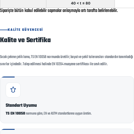
40 < t ≤ 80
Siparişte bütün kabul edilebilir sapmalar anlaşmayla artı tarafta belirlenebilir.
KALITE GÜVENCESI
Kalite ve Sertifika
Sıcak çekme çelik lama, TS EN 10058 normunda üretilir; boyut ve şekil toleransları standardın tanımladığı
sınırlar içindedir. Talep edilmesi halinde EN 10204 muayene sertifikası ile sevk edilir.
Standart Uyumu
TS EN 10058
normuna göre, EN ve ASTM standartlarına uygun üretim.