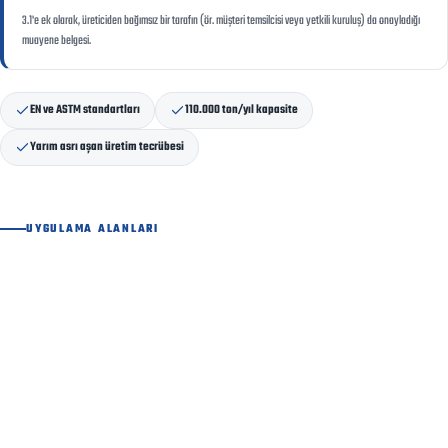
3.1'e ek olarak, üreticiden bağımsız bir tarafın (ör. müşteri temsilcisi veya yetkili kuruluş) da onayladığı
muayene belgesi.
EN ve ASTM standartları
110.000 ton/yıl kapasite
Yarım asrı aşan üretim tecrübesi
UYGULAMA ALANLARI
Sıcak Çekme Lama Nerelerde Kullanılır?
Makine ve Ekipman İmalatı
Mesnet, bağlantı ve taşıyıcı parçalar için boyut hassasiyetli lama.