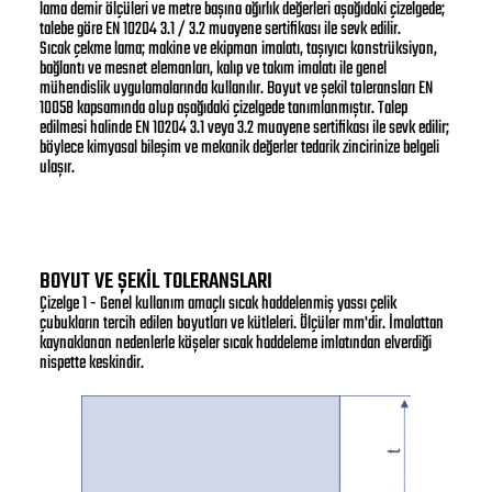
lama demir ölçüleri ve metre başına ağırlık değerleri aşağıdaki çizelgede;
talebe göre EN 10204 3.1 / 3.2 muayene sertifikası ile sevk edilir.
Sıcak çekme lama; makine ve ekipman imalatı, taşıyıcı konstrüksiyon,
bağlantı ve mesnet elemanları, kalıp ve takım imalatı ile genel
mühendislik uygulamalarında kullanılır. Boyut ve şekil toleransları EN
10058 kapsamında olup aşağıdaki çizelgede tanımlanmıştır. Talep
edilmesi halinde EN 10204 3.1 veya 3.2 muayene sertifikası ile sevk edilir;
böylece kimyasal bileşim ve mekanik değerler tedarik zincirinize belgeli
ulaşır.
BOYUT VE ŞEKİL TOLERANSLARI
Çizelge 1 - Genel kullanım amaçlı sıcak haddelenmiş yassı çelik
çubukların tercih edilen boyutları ve kütleleri. Ölçüler mm'dir. İmalattan
kaynaklanan nedenlerle köşeler sıcak haddeleme imlatından elverdiği
nispette keskindir.