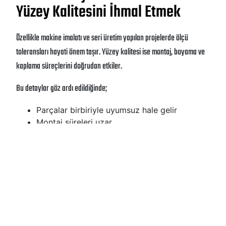
Yüzey Kalitesini İhmal Etmek
Özellikle makine imalatı ve seri üretim yapılan projelerde ölçü
toleransları hayati önem taşır. Yüzey kalitesi ise montaj, boyama ve
kaplama süreçlerini doğrudan etkiler.
Bu detaylar göz ardı edildiğinde;
Parçalar birbiriyle uyumsuz hale gelir
Montaj süreleri uzar
Üretim hattında duraksamalar yaşanır
Soğuk haddelenmiş çelikler, dar tolerans ve pürüzsüz yüzey ihtiyacı
olan projeler için bu yüzden tercih edilir. Yüzey ve tolerans beklentisi
net olmayan seçimler, projeyi baştan riske sokar.
Hata #6: Mekanik Dayanım ve