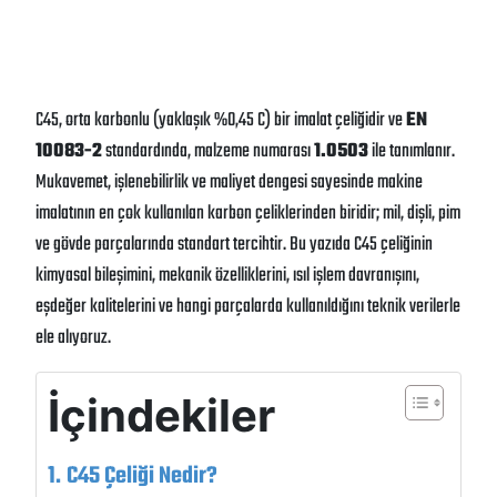
C45, orta karbonlu (yaklaşık %0,45 C) bir imalat çeliğidir ve
EN
10083-2
standardında, malzeme numarası
1.0503
ile tanımlanır.
Mukavemet, işlenebilirlik ve maliyet dengesi sayesinde makine
imalatının en çok kullanılan karbon çeliklerinden biridir; mil, dişli, pim
ve gövde parçalarında standart tercihtir. Bu yazıda C45 çeliğinin
kimyasal bileşimini, mekanik özelliklerini, ısıl işlem davranışını,
eşdeğer kalitelerini ve hangi parçalarda kullanıldığını teknik verilerle
ele alıyoruz.
İçindekiler
C45 Çeliği Nedir?