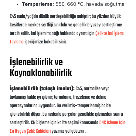
Temperleme:
550–660 °C, havada soğutma
C45 suda/yağda düşük sertleşebilirliğe sahiptir; bu yüzden büyük
kesitlerde merkez sertliği sınırlıdır ve genellikle yüzey sertleştirme
tercih edilir. Isıl işlem mantığı hakkında ayrıntı için
Çelikte Isıl İşlem:
Tavlama
içeriğimize bakabilirsiniz.
İşlenebilirlik ve
Kaynaklanabilirlik
İşlenebilirlik (talaşlı imalat):
C45, normalize veya
tavlanmış halde iyi işlenir; tornalama, frezeleme ve delme
operasyonlarına uygundur. Su verilmiş–temperlenmiş halde
işlenebilirlik düşer, bu nedenle parçalar genellikle işlemeden sonra
sertleştirilir. CNC işleme için kalite seçimi konusunda
CNC İşleme İçin
En Uygun Çelik Kaliteleri
yazımız yol gösterir.