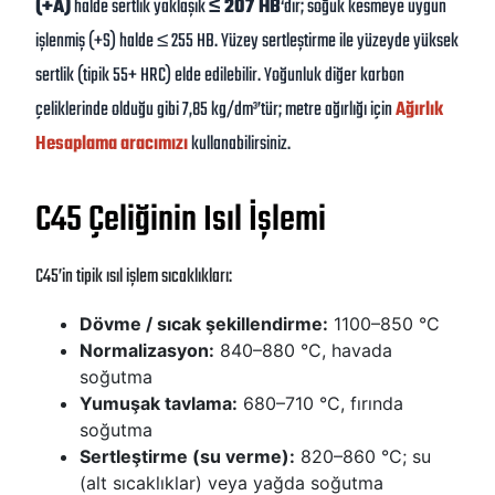
(+A)
halde sertlik yaklaşık
≤ 207 HB
‘dir; soğuk kesmeye uygun
işlenmiş (+S) halde ≤ 255 HB. Yüzey sertleştirme ile yüzeyde yüksek
sertlik (tipik 55+ HRC) elde edilebilir. Yoğunluk diğer karbon
çeliklerinde olduğu gibi 7,85 kg/dm³’tür; metre ağırlığı için
Ağırlık
Hesaplama aracımızı
kullanabilirsiniz.
C45 Çeliğinin Isıl İşlemi
C45’in tipik ısıl işlem sıcaklıkları:
Dövme / sıcak şekillendirme:
1100–850 °C
Normalizasyon:
840–880 °C, havada
soğutma
Yumuşak tavlama:
680–710 °C, fırında
soğutma
Sertleştirme (su verme):
820–860 °C; su
(alt sıcaklıklar) veya yağda soğutma