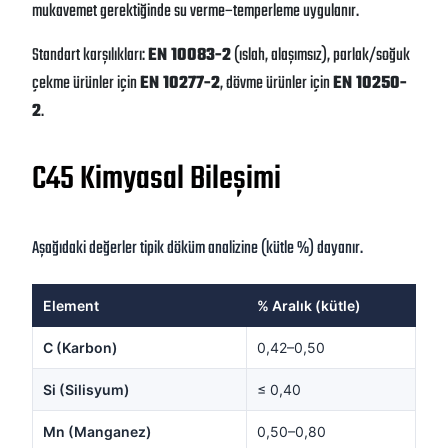
mukavemet gerektiğinde su verme–temperleme uygulanır.
Standart karşılıkları:
EN 10083-2
(ıslah, alaşımsız), parlak/soğuk
çekme ürünler için
EN 10277-2
, dövme ürünler için
EN 10250-
2
.
C45 Kimyasal Bileşimi
Aşağıdaki değerler tipik döküm analizine (kütle %) dayanır.
Element
% Aralık (kütle)
C (Karbon)
0,42–0,50
Si (Silisyum)
≤ 0,40
Mn (Manganez)
0,50–0,80