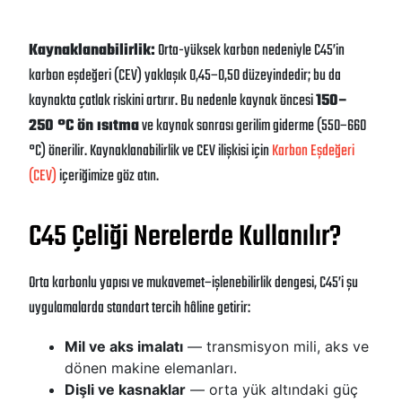
Kaynaklanabilirlik:
Orta-yüksek karbon nedeniyle C45’in
karbon eşdeğeri (CEV) yaklaşık 0,45–0,50 düzeyindedir; bu da
kaynakta çatlak riskini artırır. Bu nedenle kaynak öncesi
150–
250 °C ön ısıtma
ve kaynak sonrası gerilim giderme (550–660
°C) önerilir. Kaynaklanabilirlik ve CEV ilişkisi için
Karbon Eşdeğeri
(CEV)
içeriğimize göz atın.
C45 Çeliği Nerelerde Kullanılır?
Orta karbonlu yapısı ve mukavemet–işlenebilirlik dengesi, C45’i şu
uygulamalarda standart tercih hâline getirir:
Mil ve aks imalatı
— transmisyon mili, aks ve
dönen makine elemanları.
Dişli ve kasnaklar
— orta yük altındaki güç