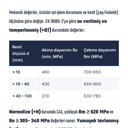
Mekanik değerler, ürünün ısıl işlem durumuna ve kesit (çap/kalınlık)
ölçüsüne göre değişir. EN 10083-2’ye göre
su verilmiş ve
temperlenmiş (+QT)
durumdaki değerler:
Kesit
Akma dayanımı Re
Çekme dayanımı
Ko
ölçüsü d
(min, MPa)
Rm (MPa)
A 
(mm)
≤ 16
490
700–850
14
> 16 – 40
430
650–800
16
> 40 – 100
370
630–780
17
Normalize (+N)
durumda C45, yaklaşık
Rm ≥ 620 MPa
ve
Re ≥ 305–340 MPa
değerleri sunar.
Yumuşak tavlanmış