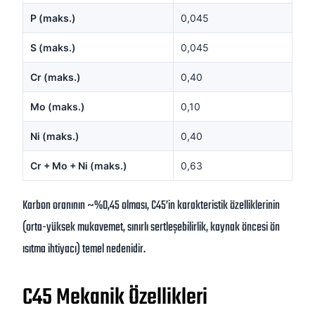
P (maks.)
0,045
S (maks.)
0,045
Cr (maks.)
0,40
Mo (maks.)
0,10
Ni (maks.)
0,40
Cr + Mo + Ni (maks.)
0,63
Karbon oranının ~%0,45 olması, C45’in karakteristik özelliklerinin
(orta-yüksek mukavemet, sınırlı sertleşebilirlik, kaynak öncesi ön
ısıtma ihtiyacı) temel nedenidir.
C45 Mekanik Özellikleri