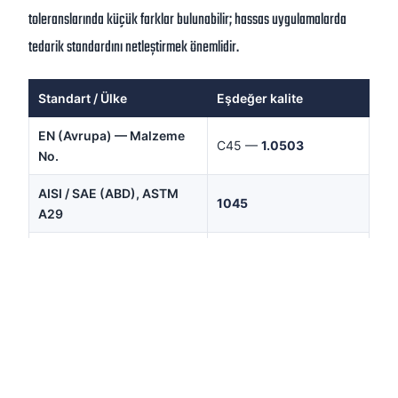
toleranslarında küçük farklar bulunabilir; hassas uygulamalarda
tedarik standardını netleştirmek önemlidir.
Standart / Ülke
Eşdeğer kalite
EN (Avrupa) — Malzeme
C45 —
1.0503
No.
AISI / SAE (ABD), ASTM
1045
A29
JIS (Japonya), G4051
S45C
080M46 / C45 (eski
BS (İngiltere)
EN8)
AFNOR (Fransa)
C45 / 1C45
GB (Çin)
45