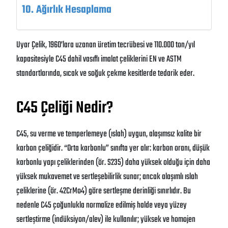
Ağırlık Hesaplama
Uyar Çelik, 1960’lara uzanan üretim tecrübesi ve 110.000 ton/yıl
kapasitesiyle C45 dahil vasıflı imalat çeliklerini EN ve ASTM
standartlarında, sıcak ve soğuk çekme kesitlerde tedarik eder.
C45 Çeliği Nedir?
C45, su verme ve temperlemeye (ıslah) uygun, alaşımsız kalite bir
karbon çeliğidir. “Orta karbonlu” sınıfta yer alır: karbon oranı, düşük
karbonlu yapı çeliklerinden (ör. S235) daha yüksek olduğu için daha
yüksek mukavemet ve sertleşebilirlik sunar; ancak alaşımlı ıslah
çeliklerine (ör. 42CrMo4) göre sertleşme derinliği sınırlıdır. Bu
nedenle C45 çoğunlukla normalize edilmiş halde veya yüzey
sertleştirme (indüksiyon/alev) ile kullanılır; yüksek ve homojen