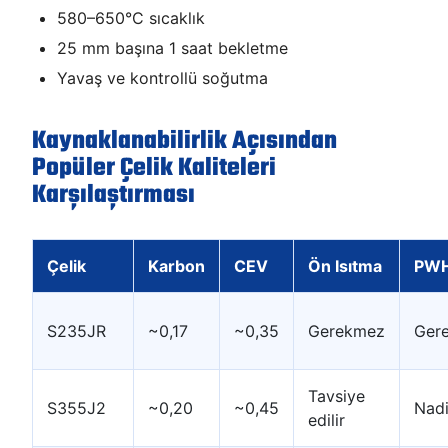
580–650°C sıcaklık
25 mm başına 1 saat bekletme
Yavaş ve kontrollü soğutma
Kaynaklanabilirlik Açısından
Popüler Çelik Kaliteleri
Karşılaştırması
Çelik
Karbon
CEV
Ön Isıtma
PW
S235JR
~0,17
~0,35
Gerekmez
Ger
Tavsiye
S355J2
~0,20
~0,45
Nadi
edilir