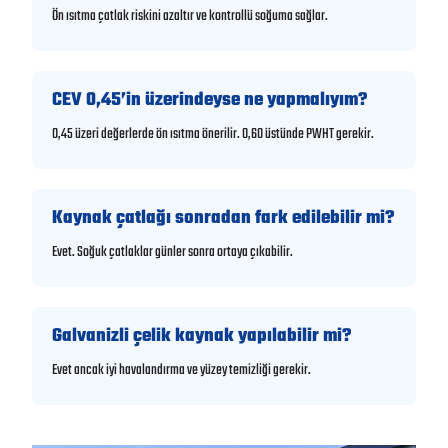
Ön ısıtma çatlak riskini azaltır ve kontrollü soğuma sağlar.
CEV 0,45’in üzerindeyse ne yapmalıyım?
0,45 üzeri değerlerde ön ısıtma önerilir. 0,60 üstünde PWHT gerekir.
Kaynak çatlağı sonradan fark edilebilir mi?
Evet. Soğuk çatlaklar günler sonra ortaya çıkabilir.
Galvanizli çelik kaynak yapılabilir mi?
Evet ancak iyi havalandırma ve yüzey temizliği gerekir.