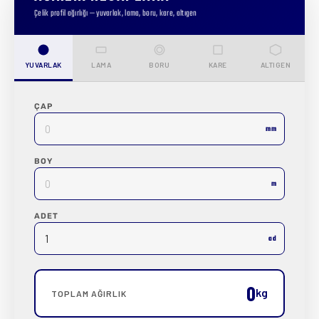
Çelik profil ağırlığı — yuvarlak, lama, boru, kare, altıgen
YUVARLAK
LAMA
BORU
KARE
ALTIGEN
ÇAP
mm
BOY
m
ADET
ad
0
kg
TOPLAM AĞIRLIK