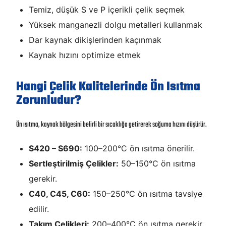
Temiz, düşük S ve P içerikli çelik seçmek
Yüksek manganezli dolgu metalleri kullanmak
Dar kaynak dikişlerinden kaçınmak
Kaynak hızını optimize etmek
Hangi Çelik Kalitelerinde Ön Isıtma
Zorunludur?
Ön ısıtma, kaynak bölgesini belirli bir sıcaklığa getirerek soğuma hızını düşürür.
S420 – S690:
100–200°C ön ısıtma önerilir.
Sertleştirilmiş Çelikler:
50–150°C ön ısıtma
gerekir.
C40, C45, C60:
150–250°C ön ısıtma tavsiye
edilir.
Takım Çelikleri:
200–400°C ön ısıtma gerekir.