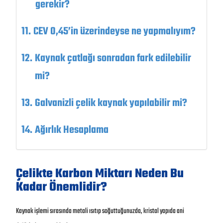
gerekir?
CEV 0,45’in üzerindeyse ne yapmalıyım?
Kaynak çatlağı sonradan fark edilebilir
mi?
Galvanizli çelik kaynak yapılabilir mi?
Ağırlık Hesaplama
Çelikte Karbon Miktarı Neden Bu
Kadar Önemlidir?
Kaynak işlemi sırasında metali ısıtıp soğuttuğunuzda, kristal yapıda ani