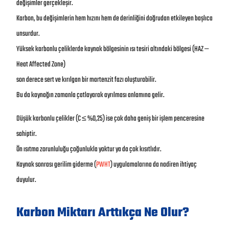
değişimler gerçekleşir.
Karbon, bu değişimlerin hem hızını hem de derinliğini doğrudan etkileyen başlıca
unsurdur.
Yüksek karbonlu çeliklerde kaynak bölgesinin ısı tesiri altındaki bölgesi (HAZ —
Heat Affected Zone)
son derece sert ve kırılgan bir martenzit fazı oluşturabilir.
Bu da kaynağın zamanla çatlayarak ayrılması anlamına gelir.
Düşük karbonlu çelikler (C ≤ %0,25) ise çok daha geniş bir işlem penceresine
sahiptir.
Ön ısıtma zorunluluğu çoğunlukla yoktur ya da çok kısıtlıdır.
Kaynak sonrası gerilim giderme (
PWHT
) uygulamalarına da nadiren ihtiyaç
duyulur.
Karbon Miktarı Arttıkça Ne Olur?