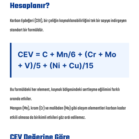
Hesaplanır?
Karbon Eşdeğeri (CEV), bir çeliğin kaynaklanabilirliğini tek bir sayıya indirgeyen
standart bir formüldür.
CEV = C + Mn/6 + (Cr + Mo
+ V)/5 + (Ni + Cu)/15
Bu formüldeki her element, kaynak bölgesindeki sertleşme eğilimini farklı
oranda etkiler.
Mangan (Mn), krom (Cr) ve molibden (Mo) gibi alaşım elementleri karbon kadar
etkili olmasa da birikimli etkileri göz ardı edilemez.
CEV Değerine Göre