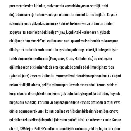
parametrelerden biri olup, malzemenin kaynak kimyasına verdiği tepki
doğrudan içerdiği karbon ve alaşım elementlerinin miktarına bağlıdır. Kaynak
işlemi sırasında yüksek ısıya maruz kalarak hızla eriyen ve ardından aniden
soğuyan “Isı Tesiri Altındaki Bölge” (ITAB), çelikteki karbon oranı yüksek
olduğunda “martenzit” adı verilen aşırı sert, gevrek ve kırılgan bir mikroyapıya
dönüşerek mekanik zorlanmalar karşısında çatlamaya elverişli hale gelir; işte
farklı alaşım elementlerinin (Manganez, Krom, Molibden vb.) bu sertleşme
eğilimine olan etkilerini tek bir ortak paydada analiz edebilmek için Karbon
Eşdeğeri (CEV) kavramı kullanılır. Matematiksel olarak hesaplanan bu CEV değeri
ne kadar düşük olursa, çeliğin mikroyapısı kaynak esnasındaki termal şoklara
karşı o kadar dirençli kalır, malzeme çok daha kolay kaynak kabul eder, kaynak
bölgesinin esnekliği korunur ve böylece genellikle kaynak bittikten saatler veya
günler sonra gevrek yapı, kalıntı gerilme ve hidrojen birleşimiyle aniden ortaya
çıkabilen tehlikeli soğuk çatlak (hidrojen çatlağı) riski de o derece azalır. Sonuç
olarak, CEV değeri %0,35’in altında olan düşük karbonlu çelikler hiçbir ön ısıtma