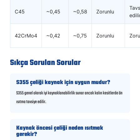
Tavs
C45
~0,45
~0,58
Zorunlu
edili
42CrMo4
~0,42
~0,75
Zorunlu
Zoru
Sıkça Sorulan Sorular
S355 çeliği kaynak için uygun mudur?
S355 genel olarak iyi kaynaklanabilirlik sunar ancak kalın kesitlerde ön
ısıtma tavsiye edilir.
Kaynak öncesi çeliği neden ısıtmak
gerekir?