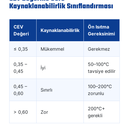
Kaynaklanabilirlik Sınıflandırması
CEV
Ön Isıtma
Kaynaklanabilirlik
Değeri
Gereksinimi
≤ 0,35
Mükemmel
Gerekmez
0,35 –
50–100°C
İyi
0,45
tavsiye edilir
0,45 –
100–200°C
Sınırlı
0,60
zorunlu
200°C+
> 0,60
Zor
gerekli