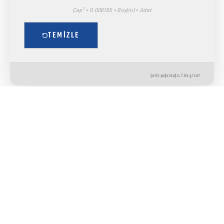
Çap² × 0.006165 × Boy(m) × Adet
TEMIZLE
Çelik yoğunluğu: 7.85 g/cm³
Menü
Anasayfa
Kurumsal
Ürünlerimiz
Sıkça Sorulan Sorular
Blog
Galeri