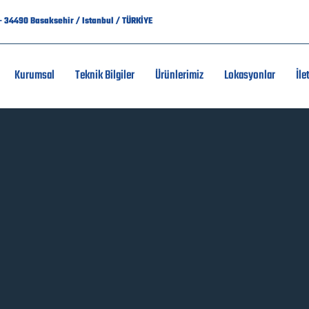
7 - 34490 Basaksehir / Istanbul / TÜRKİYE
Kurumsal
Teknik Bilgiler
Ürünlerimiz
Lokasyonlar
İle