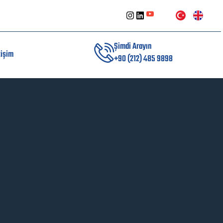
Şimdi Arayın
tişim
+90 (212) 485 9898