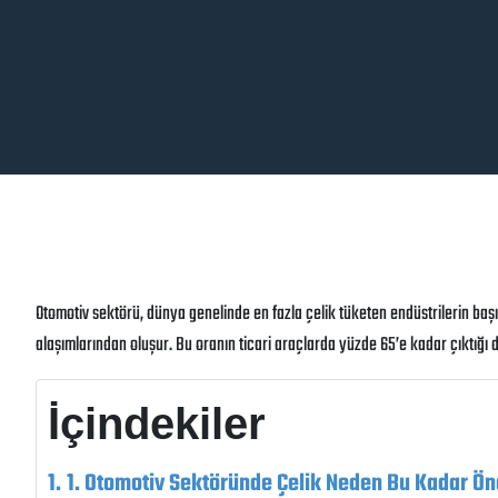
Otomotiv sektörü, dünya genelinde en fazla çelik tüketen endüstrilerin başın
alaşımlarından oluşur. Bu oranın ticari araçlarda yüzde 65’e kadar çıktığı d
İçindekiler
1. Otomotiv Sektöründe Çelik Neden Bu Kadar Ö