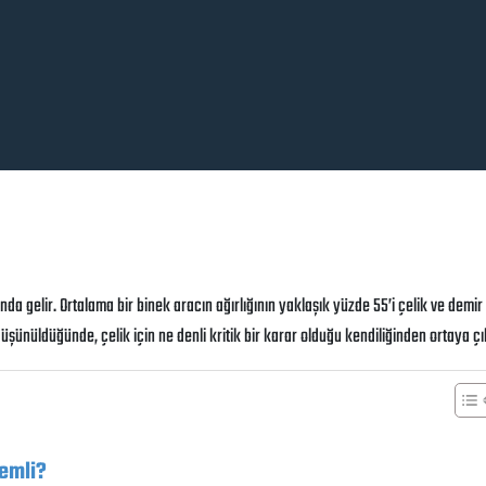
da gelir. Ortalama bir binek aracın ağırlığının yaklaşık yüzde 55’i çelik ve demir
üşünüldüğünde, çelik için ne denli kritik bir karar olduğu kendiliğinden ortaya çı
nemli?