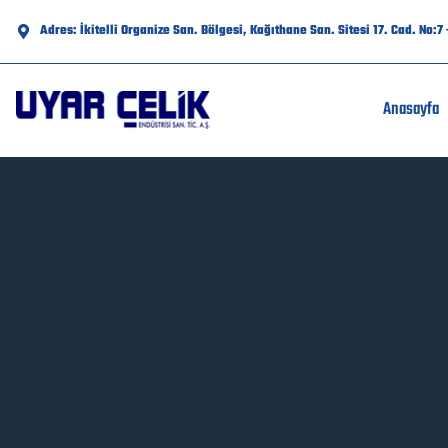
Adres: İkitelli Organize San. Bölgesi, Kağıthane San. Sitesi 17. Cad. No:
Anasayfa