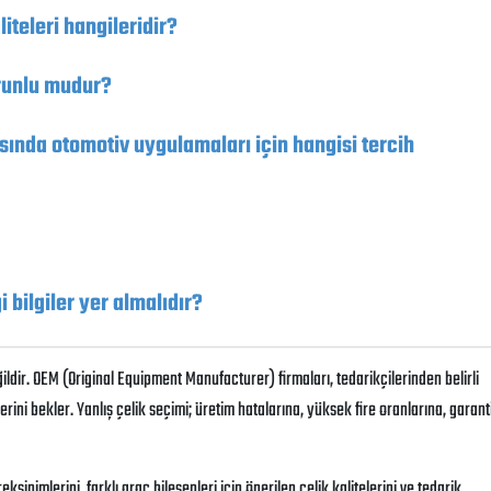
iteleri hangileridir?
zorunlu mudur?
ında otomotiv uygulamaları için hangisi tercih
 bilgiler yer almalıdır?
ldir. OEM (Original Equipment Manufacturer) firmaları, tedarikçilerinden belirli
ini bekler. Yanlış çelik seçimi; üretim hatalarına, yüksek fire oranlarına, garant
ksinimlerini, farklı araç bileşenleri için önerilen çelik kalitelerini ve tedarik