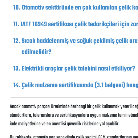
Otomotiv sektöründe en çok kullanılan çelik kal
IATF 16949 sertifikası çelik tedarikçileri için 
Sıcak haddelenmiş ve soğuk çekilmiş çelik aras
edilmelidir?
Elektrikli araçlar çelik talebini nasıl etkiliyor?
Çelik malzeme sertifikasında (3.1 belgesi) hangi
Ancak otomotiv parçası üretiminde herhangi bir çelik kullanmak yeterli deği
standartlara, toleranslara ve sertifikasyonlara uygun malzeme temin etmeler
iade maliyetlerine ve en önemlisi güvenlik risklerine yol açabilir.
Bu rehberde, otomotiv yan sanayiinde çelik seçimi,
OEM standartlarının gere