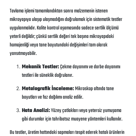
Tavlama işlemi tamamlandıktan sonra malzemenin istenen
mikroyapıya ulaşıp ulaşmadığını doğrulamak için sistematik testler
uygulanmalıdır
. Kalite kontrol aşamasında sadece sertlik ölçümü
yeterli değildir; çünkü sertlik değeri tek başına mikroyapıdaki
homojenliği veya tane boyutundaki değişimleri tam olarak
yansıtmayabilir
.
Mekanik Testler:
Çekme dayanımı ve darbe dayanımı
testleri ile süneklik doğrulanır
.
Metalografik İnceleme:
Mikroskop altında tane
boyutları ve faz dağılımı analiz edilir
.
Hata Analizi:
Yüzey çatlakları veya yetersiz yumuşama
gibi durumlar için tahribatsız muayene yöntemleri kullanılır
.
Bu testler, üretim hattındaki sapmaları tespit ederek hatalı ürünlerin