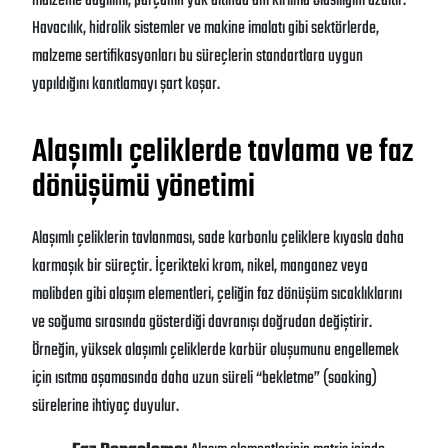
malzeme dağılımı, parçanın yük altında ani kırılma olasılığını azaltır
.
Havacılık, hidrolik sistemler ve makine imalatı gibi sektörlerde,
malzeme sertifikasyonları bu süreçlerin standartlara uygun
yapıldığını kanıtlamayı şart koşar
.
Alaşımlı çeliklerde tavlama ve faz
dönüşümü yönetimi
Alaşımlı çeliklerin tavlanması, sade karbonlu çeliklere kıyasla daha
karmaşık bir süreçtir
. İçerikteki krom, nikel, manganez veya
molibden gibi alaşım elementleri, çeliğin faz dönüşüm sıcaklıklarını
ve soğuma sırasında gösterdiği davranışı doğrudan değiştirir
.
Örneğin, yüksek alaşımlı çeliklerde karbür oluşumunu engellemek
için ısıtma aşamasında daha uzun süreli “bekletme” (soaking)
sürelerine ihtiyaç duyulur
.