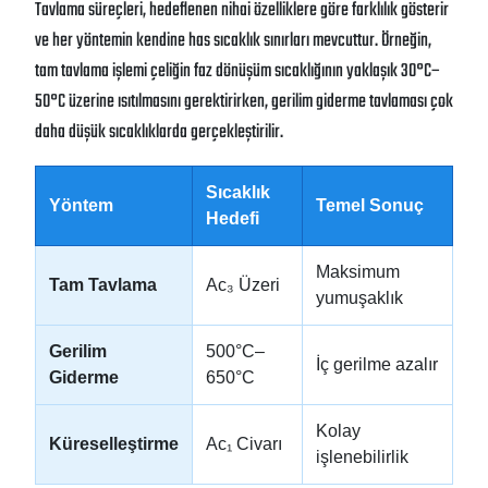
Tavlama süreçleri, hedeflenen nihai özelliklere göre farklılık gösterir
ve her yöntemin kendine has sıcaklık sınırları mevcuttur
. Örneğin,
tam tavlama işlemi çeliğin faz dönüşüm sıcaklığının yaklaşık 30°C–
50°C üzerine ısıtılmasını gerektirirken, gerilim giderme tavlaması çok
daha düşük sıcaklıklarda gerçekleştirilir
.
Sıcaklık
Yöntem
Temel Sonuç
Hedefi
Maksimum
Tam Tavlama
Ac₃ Üzeri
yumuşaklık
Gerilim
500°C–
İç gerilme azalır
Giderme
650°C
Kolay
Küreselleştirme
Ac₁ Civarı
işlenebilirlik