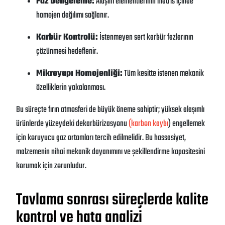
Faz Dengeleme:
Alaşım elementlerinin matris içinde
homojen dağılımı sağlanır
.
Karbür Kontrolü:
İstenmeyen sert karbür fazlarının
çözünmesi hedeflenir
.
Mikroyapı Homojenliği:
Tüm kesitte istenen mekanik
özelliklerin yakalanması
.
Bu süreçte fırın atmosferi de büyük öneme sahiptir; yüksek alaşımlı
ürünlerde yüzeydeki dekarbürizasyonu
(karbon kaybı
) engellemek
için koruyucu gaz ortamları tercih edilmelidir
. Bu hassasiyet,
malzemenin nihai mekanik dayanımını ve şekillendirme kapasitesini
korumak için zorunludur
.
Tavlama sonrası süreçlerde kalite
kontrol ve hata analizi