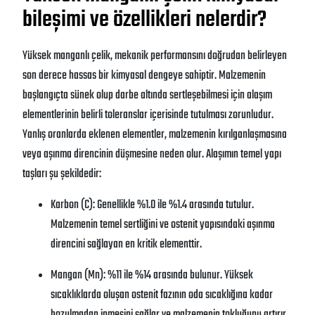
bileşimi ve özellikleri nelerdir?
Yüksek manganlı çelik, mekanik performansını doğrudan belirleyen
son derece hassas bir kimyasal dengeye sahiptir. Malzemenin
başlangıçta sünek olup darbe altında sertleşebilmesi için alaşım
elementlerinin belirli toleranslar içerisinde tutulması zorunludur.
Yanlış oranlarda eklenen elementler, malzemenin kırılganlaşmasına
veya aşınma direncinin düşmesine neden olur. Alaşımın temel yapı
taşları şu şekildedir:
Karbon (C): Genellikle %1.0 ile %1.4 arasında tutulur.
Malzemenin temel sertliğini ve ostenit yapısındaki aşınma
direncini sağlayan en kritik elementtir.
Mangan (Mn): %11 ile %14 arasında bulunur. Yüksek
sıcaklıklarda oluşan ostenit fazının oda sıcaklığına kadar
bozulmadan inmesini sağlar ve malzemenin tokluğunu artırır.