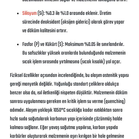
Silisyum
(Si): %0.3 ile %1.0 arasında eklenir. Üretim
sürecinde deoksidant (oksijen giderici) olarak görev yapar
ve döküm kalitesini artırır.
Fosfor (P) ve Kükürt (S): Maksimum %0.05 ile sınırlandırılır.
Bu safsızlıklar yüksek oranlarda bulunduğunda malzemenin
sıcak işlem sırasında yırtılmasına (sıcak kısalık) yol açar.
Fiziksel özellikler açısından incelendiğinde, bu alaşım ostenitik yapısı
gereği manyetik değildir. Yoğunluğu standart çeliklere oldukça
benzer olsa da, ısıl iletkenliği nispeten düşüktür. Malzemenin döküm
sonrası uygulanması gereken en kritik işlem su verme (quenching)
adımıdır. Alaşım yaklaşık 1050°C sıcaklığa kadar ısıtıldıktan sonra
hızla suda soğutularak karbonun yapı içerisinde çözünmüş halde
kalması sağlanır. Eğer yavaş soğutma yapılırsa, karbon yapıda
karbürler oluşturarak malzemenin aşırı kırılgan bir hale gelmesine