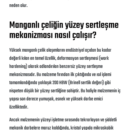
neden olur.
Manganlı çeliğin yüzey sertleşme
mekanizması nasıl çalışır?
Yüksek manganlı çelik alaşımlarını endüstriyel açıdan bu kadar
değerli kılan en temel özellik, deformasyon sertleşmesi (work
hardening) olarak adlandırılan benzersiz yüzey sertleşme
mekanizmasıdır. Bu malzeme fırından ilk çıktığında ve ısıl işlemi
tamamlandığında yaklaşık 200 HBW (Brinell sertlik değeri) gibi
nispeten düşük bir yüzey sertliğine sahiptir. Bu haliyle malzemenin iç
yapısı son derece yumuşak, esnek ve yüksek darbe emici
özelliktedir.
Ancak malzemenin yüzeyi işletme sırasında tekrarlayan ve şiddetli
mekanik darbelere maruz kaldığında, kristal yapıda mikroskobik