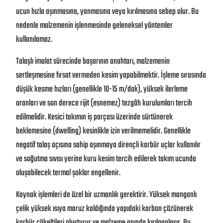
ucun hızla aşınmasına, yanmasına veya kırılmasına sebep olur. Bu
nedenle malzemenin işlenmesinde geleneksel yöntemler
kullanılamaz.
Talaşlı imalat sürecinde başarının anahtarı, malzemenin
sertleşmesine fırsat vermeden kesim yapabilmektir. İşleme sırasında
düşük kesme hızları (genellikle 10-15 m/dak), yüksek ilerleme
oranları ve son derece rijit (esnemez) tezgâh kurulumları tercih
edilmelidir. Kesici takımın iş parçası üzerinde sürtünerek
beklemesine (dwelling) kesinlikle izin verilmemelidir. Genellikle
negatif talaş açısına sahip aşınmaya dirençli karbür uçlar kullanılır
ve soğutma sıvısı yerine kuru kesim tercih edilerek takım ucunda
oluşabilecek termal şoklar engellenir.
Kaynak işlemleri de özel bir uzmanlık gerektirir. Yüksek manganlı
çelik yüksek ısıya maruz kaldığında yapıdaki karbon çözünerek
karbür çökeltileri oluşturur ve malzeme anında kırılganlaşır. Bu