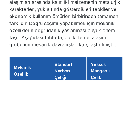
alaşımları arasında kalır. İki malzemenin metalurjik
karakterleri, yük altında gösterdikleri tepkiler ve
ekonomik kullanım ömürleri birbirinden tamamen
farklıdır. Doğru seçimi yapabilmek için mekanik
özelliklerin doğrudan kıyaslanması büyük önem
taşır. Aşağıdaki tabloda, bu iki temel alaşım
grubunun mekanik davranışları karşılaştırılmıştır.
Standart
Yüksek
Mekanik
Karbon
Manganlı
Özellik
Çeliği
Çelik
Başlangıç
150 – 250
180 – 220
Sertliği
HBW
HBW
Darbe Sonrası
Değişmez
500 – 600
Sertlik
veya çatlar
HBW