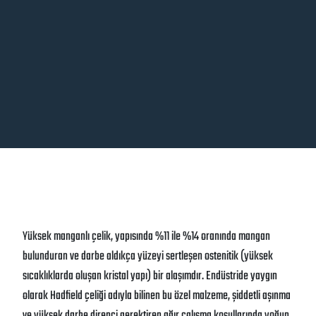
Yüksek manganlı çelik, yapısında %11 ile %14 oranında mangan
bulunduran ve darbe aldıkça yüzeyi sertleşen ostenitik (yüksek
sıcaklıklarda oluşan kristal yapı) bir alaşımdır. Endüstride yaygın
olarak Hadfield çeliği adıyla bilinen bu özel malzeme, şiddetli aşınma
ve yüksek darbe direnci gerektiren ağır çalışma koşullarında yoğun