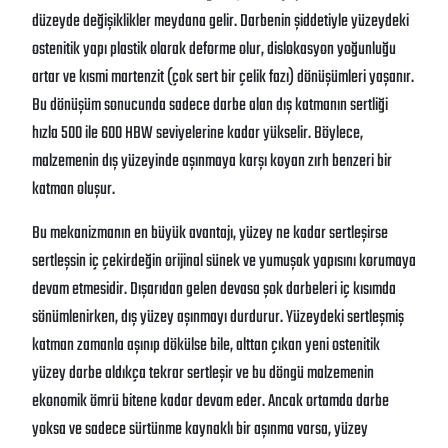
düzeyde değişiklikler meydana gelir. Darbenin şiddetiyle yüzeydeki
ostenitik yapı plastik olarak deforme olur, dislokasyon yoğunluğu
artar ve kısmi martenzit (çok sert bir çelik fazı) dönüşümleri yaşanır.
Bu dönüşüm sonucunda sadece darbe alan dış katmanın sertliği
hızla 500 ile 600 HBW seviyelerine kadar yükselir. Böylece,
malzemenin dış yüzeyinde aşınmaya karşı koyan zırh benzeri bir
katman oluşur.
Bu mekanizmanın en büyük avantajı, yüzey ne kadar sertleşirse
sertleşsin iç çekirdeğin orijinal sünek ve yumuşak yapısını korumaya
devam etmesidir. Dışarıdan gelen devasa şok darbeleri iç kısımda
sönümlenirken, dış yüzey aşınmayı durdurur. Yüzeydeki sertleşmiş
katman zamanla aşınıp dökülse bile, alttan çıkan yeni ostenitik
yüzey darbe aldıkça tekrar sertleşir ve bu döngü malzemenin
ekonomik ömrü bitene kadar devam eder. Ancak ortamda darbe
yoksa ve sadece sürtünme kaynaklı bir aşınma varsa, yüzey