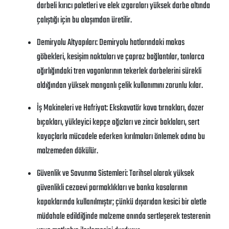
darbeli kırıcı paletleri ve elek ızgaraları yüksek darbe altında
çalıştığı için bu alaşımdan üretilir.
Demiryolu Altyapıları: Demiryolu hatlarındaki makas
göbekleri, kesişim noktaları ve çapraz bağlantılar, tonlarca
ağırlığındaki tren vagonlarının tekerlek darbelerini sürekli
aldığından yüksek manganlı çelik kullanımını zorunlu kılar.
İş Makineleri ve Hafriyat: Ekskavatör kova tırnakları, dozer
bıçakları, yükleyici kepçe ağızları ve zincir baklaları, sert
kayaçlarla mücadele ederken kırılmaları önlemek adına bu
malzemeden dökülür.
Güvenlik ve Savunma Sistemleri: Tarihsel olarak yüksek
güvenlikli cezaevi parmaklıkları ve banka kasalarının
kapaklarında kullanılmıştır; çünkü dışarıdan kesici bir aletle
müdahale edildiğinde malzeme anında sertleşerek testerenin