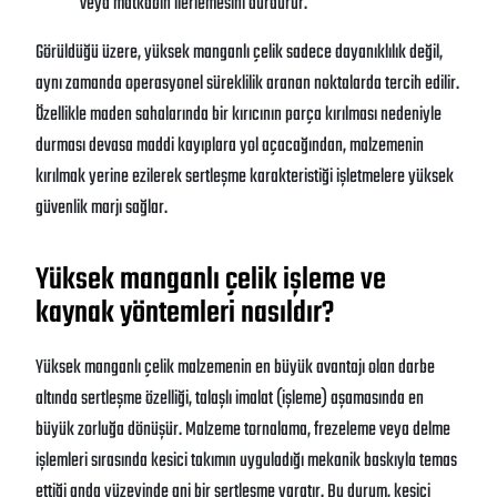
veya matkabın ilerlemesini durdurur.
Görüldüğü üzere, yüksek manganlı çelik sadece dayanıklılık değil,
aynı zamanda operasyonel süreklilik aranan noktalarda tercih edilir.
Özellikle maden sahalarında bir kırıcının parça kırılması nedeniyle
durması devasa maddi kayıplara yol açacağından, malzemenin
kırılmak yerine ezilerek sertleşme karakteristiği işletmelere yüksek
güvenlik marjı sağlar.
Yüksek manganlı çelik işleme ve
kaynak yöntemleri nasıldır?
Yüksek manganlı çelik malzemenin en büyük avantajı olan darbe
altında sertleşme özelliği, talaşlı imalat (işleme) aşamasında en
büyük zorluğa dönüşür. Malzeme tornalama, frezeleme veya delme
işlemleri sırasında kesici takımın uyguladığı mekanik baskıyla temas
ettiği anda yüzeyinde ani bir sertleşme yaratır. Bu durum, kesici