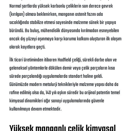
Normal şartlarda yüksek karbonlu çeliklerin son derece gevrek
(kırılgan) olması beklenirken, manganın ostenit fazını oda
sıcaklığında stabilize etmesi sayesinde malzeme sünek bir yapıya
büründü. Bu buluş, mühendislik dünyasında kırılmadan esneyebilen
ancak dış yüzeyi aşınmaya karşı koruma kalkanı oluşturan ilk alaşım
olarak kayıtlara geçti.
İlk ticari üretiminden itibaren Hadfield çeliği, sürekli darbe alan ve
geleneksel yöntemlerle dökülen demir veya çelik parçaların kısa
sürede parçalandığı uygulamalarda standart haline geldi.
Günümüzde modern metalurji teknikleriyle malzeme yapısı daha da
rafine edilmiş olsa da, 140 yılı aşkın süredir bu orijinal patentin temel
kimyasal dinamikleri ağır sanayi uygulamalarında güvenle
kullanılmaya devam etmektedir.
Yüksek manganlı çelik kimyasal