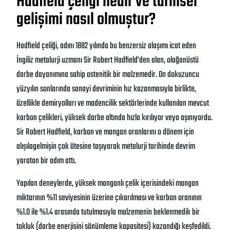
Hadfield çeliği nedir ve tarihsel
gelişimi nasıl olmuştur?
Hadfield çeliği, adını 1882 yılında bu benzersiz alaşımı icat eden
İngiliz metalurji uzmanı Sir Robert Hadfield’den alan, olağanüstü
darbe dayanımına sahip ostenitik bir malzemedir. On dokuzuncu
yüzyılın sonlarında sanayi devriminin hız kazanmasıyla birlikte,
özellikle demiryolları ve madencilik sektörlerinde kullanılan mevcut
karbon çelikleri, yüksek darbe altında hızla kırılıyor veya aşınıyordu.
Sir Robert Hadfield, karbon ve mangan oranlarını o dönem için
alışılagelmişin çok ötesine taşıyarak metalurji tarihinde devrim
yaratan bir adım attı.
Yapılan deneylerde, yüksek manganlı çelik içerisindeki mangan
miktarının %11 seviyesinin üzerine çıkarılması ve karbon oranının
%1.0 ile %1.4 arasında tutulmasıyla malzemenin beklenmedik bir
tokluk (darbe enerjisini sönümleme kapasitesi) kazandığı keşfedildi.