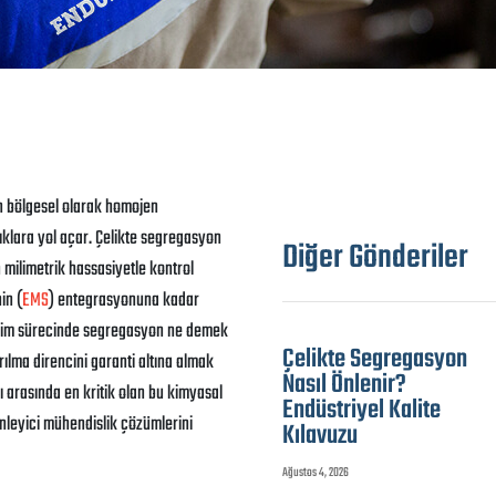
in bölgesel olarak homojen
ıklara yol açar. Çelikte segregasyon
Diğer Gönderiler
 milimetrik hassasiyetle kontrol
in (
EMS
) entegrasyonuna kadar
retim sürecinde segregasyon ne demek
Çelikte Segregasyon
ılma direncini garanti altına almak
Nasıl Önlenir?
ı arasında en kritik olan bu kimyasal
Endüstriyel Kalite
nleyici mühendislik çözümlerini
Kılavuzu
Ağustos 4, 2026