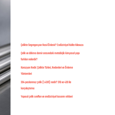
Recent
Posts
Çelikte Segregasyon Nasıl Önlenir? Endüstriyel Kalite Kılavuzu
Çelik ve dökme demir arasındaki metalürjik kimyasal yapı
farkları nelerdir?
Korozyon Nedir: Çelikte Türleri, Nedenleri ve Önleme
Yöntemleri
304 paslanmaz çelik (1.4301) nedir? 316 ve 430 ile
karşılaştırma
Yapısal çelik sınıfları ve endüstriyel tasarım rehberi