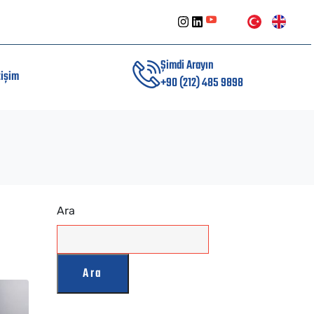
Şimdi Arayın
tişim
+90 (212) 485 9898
Ara
Ara