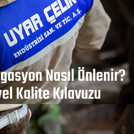
egasyon Nasıl Önlenir?
el Kalite Kılavuzu